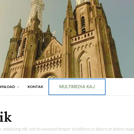
MULTIMEDIA KAJ
WNLOAD
KONTAK
ik
adipisicing elit, sed do eiusmod tempor incididunt ut labore et dolore magn