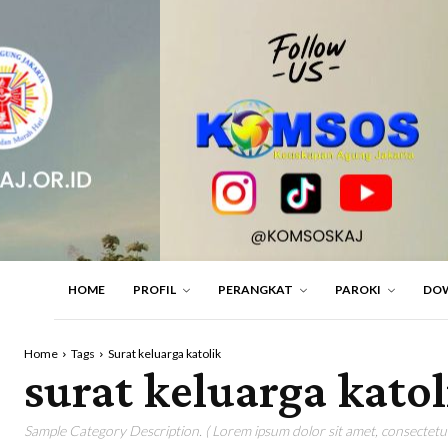
HOME
PROFIL
PERANGKAT
PAROKI
DO
Home
Tags
Surat keluarga katolik
surat keluarga katol
Sample Category Description. ( Lorem ipsum dolor sit amet, consectetur 