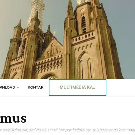
MULTIMEDIA KAJ
WNLOAD
KONTAK
omus
adipisicing elit, sed do eiusmod tempor incididunt ut labore et dolore magn