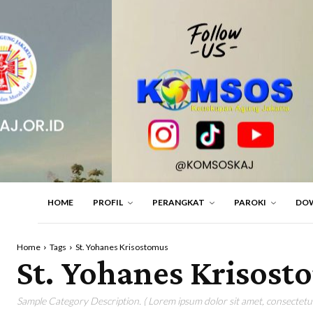
HOME
PROFIL
PERANGKAT
PAROKI
DO
Home
Tags
St. Yohanes Krisostomus
St. Yohanes Krisost
Sample Category Description. ( Lorem ipsum dolor sit amet, consectetur 