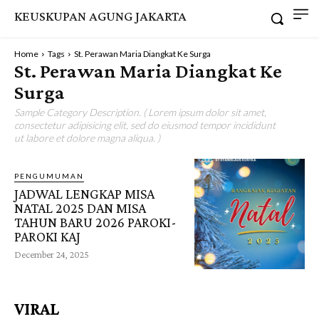
KEUSKUPAN AGUNG JAKARTA
Home
Tags
St. Perawan Maria Diangkat Ke Surga
St. Perawan Maria Diangkat Ke
Surga
Sample Category Description. ( Lorem ipsum dolor sit amet,
consectetur adipisicing elit, sed do eiusmod tempor incididunt
ut labore et dolore magna aliqua. )
PENGUMUMAN
JADWAL LENGKAP MISA
NATAL 2025 DAN MISA
TAHUN BARU 2026 PAROKI-
PAROKI KAJ
December 24, 2025
VIRAL