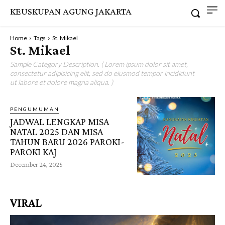
KEUSKUPAN AGUNG JAKARTA
Home
Tags
St. Mikael
St. Mikael
Sample Category Description. ( Lorem ipsum dolor sit amet,
consectetur adipisicing elit, sed do eiusmod tempor incididunt
ut labore et dolore magna aliqua. )
PENGUMUMAN
JADWAL LENGKAP MISA
NATAL 2025 DAN MISA
TAHUN BARU 2026 PAROKI-
PAROKI KAJ
December 24, 2025
VIRAL