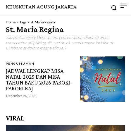
KEUSKUPAN AGUNG JAKARTA
Home
Tags
St. Maria Regina
St. Maria Regina
Sample Category Description. ( Lorem ipsum dolor sit amet,
consectetur adipisicing elit, sed do eiusmod tempor incididunt
ut labore et dolore magna aliqua. )
PENGUMUMAN
JADWAL LENGKAP MISA
NATAL 2025 DAN MISA
TAHUN BARU 2026 PAROKI-
PAROKI KAJ
December 24, 2025
VIRAL