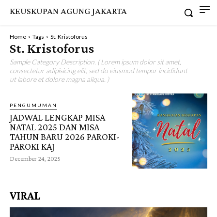
KEUSKUPAN AGUNG JAKARTA
Home
Tags
St. Kristoforus
St. Kristoforus
Sample Category Description. ( Lorem ipsum dolor sit amet,
consectetur adipisicing elit, sed do eiusmod tempor incididunt
ut labore et dolore magna aliqua. )
PENGUMUMAN
JADWAL LENGKAP MISA
NATAL 2025 DAN MISA
TAHUN BARU 2026 PAROKI-
PAROKI KAJ
December 24, 2025
VIRAL