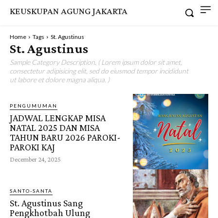
KEUSKUPAN AGUNG JAKARTA
Home
Tags
St. Agustinus
St. Agustinus
Sample Category Description. ( Lorem ipsum dolor sit amet,
consectetur adipisicing elit, sed do eiusmod tempor incididunt
ut labore et dolore magna aliqua. )
PENGUMUMAN
JADWAL LENGKAP MISA
NATAL 2025 DAN MISA
TAHUN BARU 2026 PAROKI-
PAROKI KAJ
December 24, 2025
SANTO-SANTA
St. Agustinus Sang
Pengkhotbah Ulung