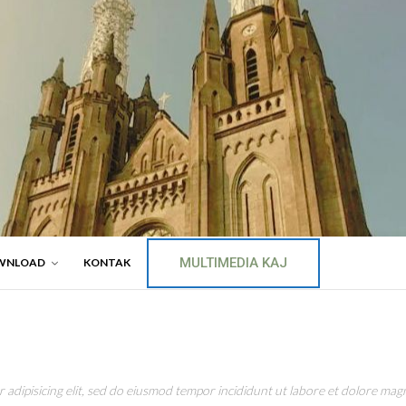
MULTIMEDIA KAJ
WNLOAD
KONTAK
adipisicing elit, sed do eiusmod tempor incididunt ut labore et dolore magn