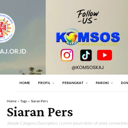
HOME
PROFIL
PERANGKAT
PAROKI
DO
Home
Tags
Siaran Pers
Siaran Pers
Sample Category Description. ( Lorem ipsum dolor sit amet, consectetur 