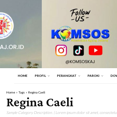
HOME
PROFIL
PERANGKAT
PAROKI
DO
Home
Tags
Regina Caeli
Regina Caeli
Sample Category Description. ( Lorem ipsum dolor sit amet, consectetur 