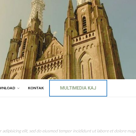
MULTIMEDIA KAJ
WNLOAD
KONTAK
adipisicing elit, sed do eiusmod tempor incididunt ut labore et dolore magn