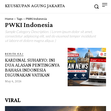
KEUSKUPAN AGUNG JAKARTA
Home
Tags
PWKI Indonesia
PWKI Indonesia
Sample Category Description. ( Lorem ipsum dolor sit amet,
consectetur adipisicing elit, sed do eiusmod tempor incididunt
ut labore et dolore magna aliqua. )
BERITA KAJ
KARDINAL SUHARYO: INI
DUA ALASAN PENTINGNYA
BAHASA INDONESIA
DIGUNAKAN VATIKAN
May 6, 2026
VIRAL