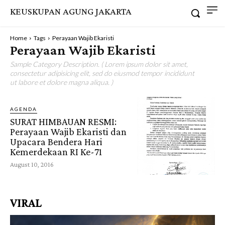
KEUSKUPAN AGUNG JAKARTA
Home
Tags
Perayaan Wajib Ekaristi
Perayaan Wajib Ekaristi
Sample Category Description. ( Lorem ipsum dolor sit amet,
consectetur adipisicing elit, sed do eiusmod tempor incididunt
ut labore et dolore magna aliqua. )
AGENDA
SURAT HIMBAUAN RESMI:
Perayaan Wajib Ekaristi dan
Upacara Bendera Hari
Kemerdekaan RI Ke-71
August 10, 2016
VIRAL