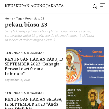
KEUSKUPAN AGUNG JAKARTA
Home
Tags
Pekan biasa 23
pekan biasa 23
Sample Category Description. ( Lorem ipsum dolor sit amet,
consectetur adipisicing elit, sed do eiusmod tempor incididunt
ut labore et dolore magna aliqua. )
RENUNGAN & KESAKSIAN
RENUNGAN HARIAN RABU, 13
SEPTEMBER 2023 “Bahagia:
Berasal dari Situasi
Lahiriah?“
September 13, 2023
RENUNGAN & KESAKSIAN
RENUNGAN HARIAN SELASA,
12 SEPTEMBER 2023 “Anda
Juga Dipilih?”