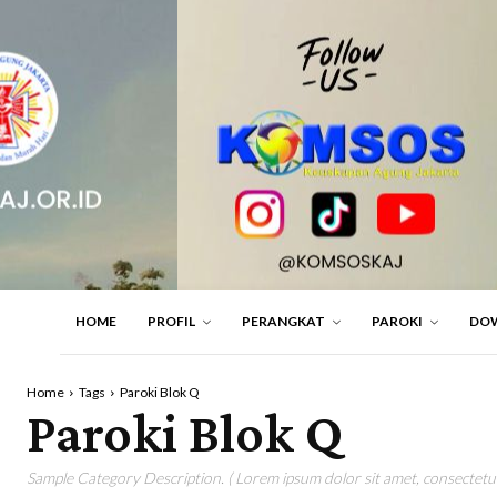
HOME
PROFIL
PERANGKAT
PAROKI
DO
Home
Tags
Paroki Blok Q
Paroki Blok Q
Sample Category Description. ( Lorem ipsum dolor sit amet, consectetur 