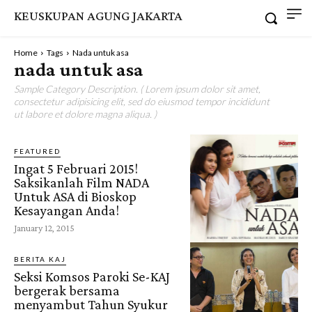
KEUSKUPAN AGUNG JAKARTA
Home
Tags
Nada untuk asa
nada untuk asa
Sample Category Description. ( Lorem ipsum dolor sit amet,
consectetur adipisicing elit, sed do eiusmod tempor incididunt
ut labore et dolore magna aliqua. )
FEATURED
Ingat 5 Februari 2015!
Saksikanlah Film NADA
Untuk ASA di Bioskop
Kesayangan Anda!
January 12, 2015
BERITA KAJ
Seksi Komsos Paroki Se-KAJ
bergerak bersama
menyambut Tahun Syukur