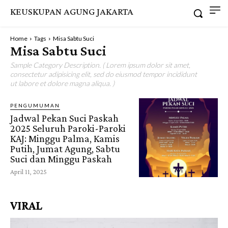
KEUSKUPAN AGUNG JAKARTA
Home
Tags
Misa Sabtu Suci
Misa Sabtu Suci
Sample Category Description. ( Lorem ipsum dolor sit amet,
consectetur adipisicing elit, sed do eiusmod tempor incididunt
ut labore et dolore magna aliqua. )
PENGUMUMAN
Jadwal Pekan Suci Paskah
2025 Seluruh Paroki-Paroki
KAJ: Minggu Palma, Kamis
Putih, Jumat Agung, Sabtu
Suci dan Minggu Paskah
April 11, 2025
VIRAL