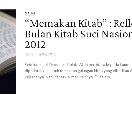
OPINI
“Memakan Kitab” : Refl
Bulan Kitab Suci Nasio
2012
September 25, 2012
Sebelum nabi Yehezkiel diminta Allah berbicara kepada kaum Is
diperintahkan untuk memakan gulungan kitab yang diberikan A
kepadanya. Nabi Yehezkiel menurutinya. Di dalam...