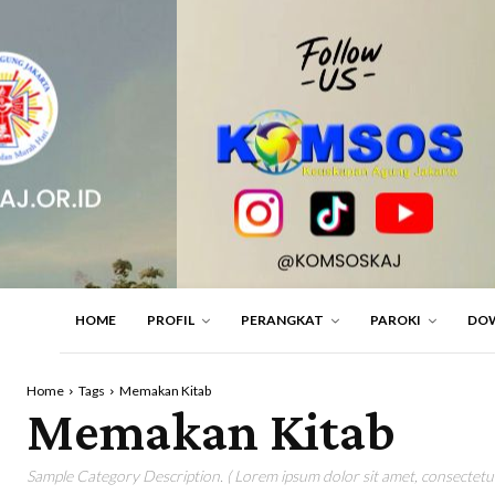
HOME
PROFIL
PERANGKAT
PAROKI
DO
Home
Tags
Memakan Kitab
Memakan Kitab
Sample Category Description. ( Lorem ipsum dolor sit amet, consectetur 