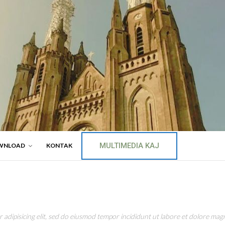
MULTIMEDIA KAJ
WNLOAD
KONTAK
adipisicing elit, sed do eiusmod tempor incididunt ut labore et dolore magn