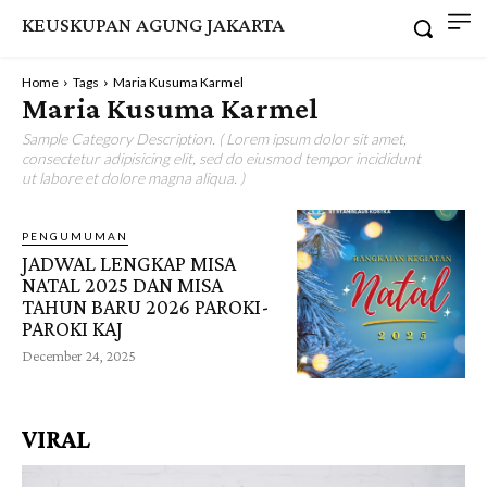
KEUSKUPAN AGUNG JAKARTA
Home
Tags
Maria Kusuma Karmel
Maria Kusuma Karmel
Sample Category Description. ( Lorem ipsum dolor sit amet,
consectetur adipisicing elit, sed do eiusmod tempor incididunt
ut labore et dolore magna aliqua. )
PENGUMUMAN
JADWAL LENGKAP MISA
NATAL 2025 DAN MISA
TAHUN BARU 2026 PAROKI-
PAROKI KAJ
December 24, 2025
VIRAL