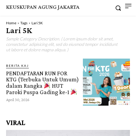
KEUSKUPAN AGUNG JAKARTA
Home
Tags
Lari 5K
Lari 5K
Sample Category Description. ( Lorem ipsum dolor sit amet,
consectetur adipisicing elit, sed do eiusmod tempor incididunt
ut labore et dolore magna aliqua. )
BERITA KAJ
PENDAFTARAN RUN FOR
KTG (Terbuka Untuk Umum)
dalam Rangka
HUT
Paroki Puspa Gading ke-1
April 30, 2026
VIRAL