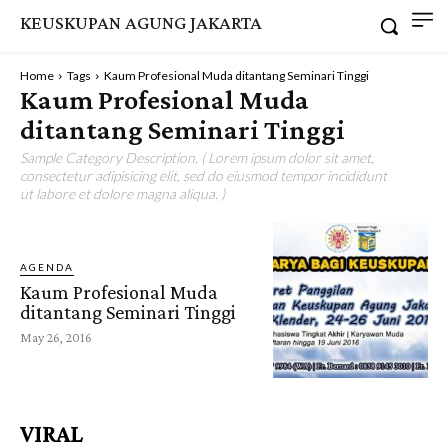
KEUSKUPAN AGUNG JAKARTA
Home
Tags
Kaum Profesional Muda ditantang Seminari Tinggi
Kaum Profesional Muda
ditantang Seminari Tinggi
Sample Category Description. ( Lorem ipsum dolor sit amet,
consectetur adipisicing elit, sed do eiusmod tempor incididunt
ut labore et dolore magna aliqua. )
AGENDA
Kaum Profesional Muda
ditantang Seminari Tinggi
May 26, 2016
VIRAL