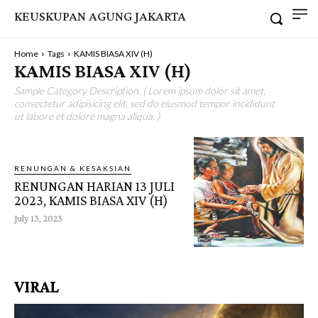
KEUSKUPAN AGUNG JAKARTA
Home
Tags
KAMIS BIASA XIV (H)
KAMIS BIASA XIV (H)
Sample Category Description. ( Lorem ipsum dolor sit amet,
consectetur adipisicing elit, sed do eiusmod tempor incididunt
ut labore et dolore magna aliqua. )
RENUNGAN & KESAKSIAN
RENUNGAN HARIAN 13 JULI
2023, KAMIS BIASA XIV (H)
July 13, 2023
VIRAL