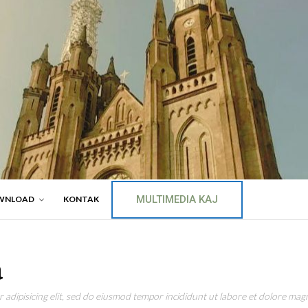
MULTIMEDIA KAJ
WNLOAD
KONTAK
a
adipisicing elit, sed do eiusmod tempor incididunt ut labore et dolore magn