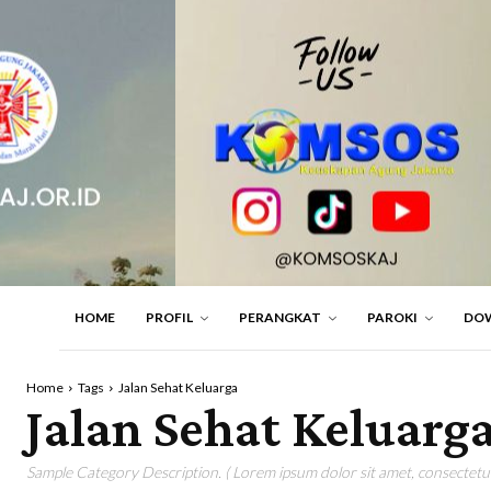
HOME
PROFIL
PERANGKAT
PAROKI
DO
Home
Tags
Jalan Sehat Keluarga
Jalan Sehat Keluarg
Sample Category Description. ( Lorem ipsum dolor sit amet, consectetur 