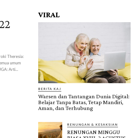
VIRAL
22
Paroki Pejompongan : Pk. 06.00 Pk. 12.00 Pk. 19.00 BACA JUGA: Arti...
BERITA KAJ
Warsen dan Tantangan Dunia Digital:
Belajar Tanpa Batas, Tetap Mandiri,
Aman, dan Terhubung
RENUNGAN & KESAKSIAN
RENUNGAN MINGGU
BIASA XVIII, 2 AGUSTUS