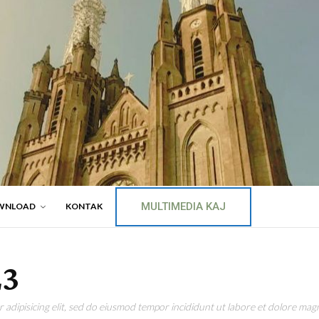
MULTIMEDIA KAJ
WNLOAD
KONTAK
23
adipisicing elit, sed do eiusmod tempor incididunt ut labore et dolore magn