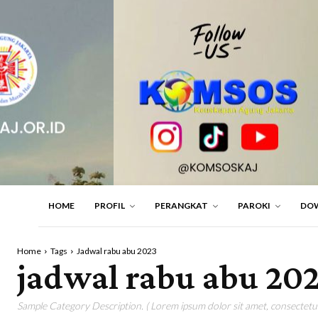
HOME
PROFIL
PERANGKAT
PAROKI
DO
Home
Tags
Jadwal rabu abu 2023
jadwal rabu abu 20
Sample Category Description. ( Lorem ipsum dolor sit amet, consectetur 