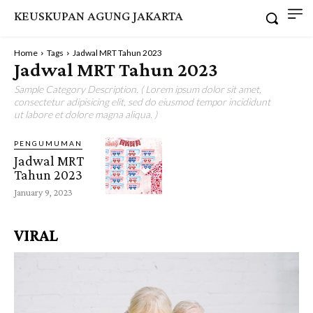
KEUSKUPAN AGUNG JAKARTA
Home
Tags
Jadwal MRT Tahun 2023
Jadwal MRT Tahun 2023
Sample Category Description. ( Lorem ipsum dolor sit amet,
consectetur adipisicing elit, sed do eiusmod tempor incididunt
ut labore et dolore magna aliqua. )
PENGUMUMAN
Jadwal MRT
Tahun 2023
January 9, 2023
VIRAL