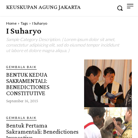
KEUSKUPAN AGUNG JAKARTA
Home
Tags
I Suharyo
I Suharyo
Sample Category Description. ( Lorem ipsum dolor sit amet,
consectetur adipisicing elit, sed do eiusmod tempor incididunt
ut labore et dolore magna aliqua. )
GEMBALA BAIK
BENTUK KEDUA
SAKRAMENTALI:
BENEDICTIONES
CONSTITUTIVE
September 16, 2015
GEMBALA BAIK
Bentuk Pertama
Sakramentali: Benedictiones
Invocative