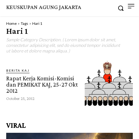
KEUSKUPAN AGUNG JAKARTA
Home
Tags
Hari 1
Hari 1
Sample Category Description. ( Lorem ipsum dolor sit amet,
consectetur adipisicing elit, sed do eiusmod tempor incididunt
ut labore et dolore magna aliqua. )
BERITA KAJ
Rapat Kerja Komisi-Komisi
dan PEMIKAT KAJ, 25-27 Okt
2012
October 25, 2012
VIRAL