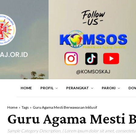
HOME
PROFIL
PERANGKAT
PAROKI
DO
Home
Tags
Guru Agama Mesti Berwawasan Inklusif
Guru Agama Mesti B
Sample Category Description. ( Lorem ipsum dolor sit amet, consectetur 