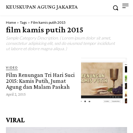
KEUSKUPAN AGUNG JAKARTA
Home
Tags
Film kamis putih 2015
film kamis putih 2015
Sample Category Description. ( Lorem ipsum dolor sit amet,
consectetur adipisicing elit, sed do eiusmod tempor incididunt
ut labore et dolore magna aliqua. )
VIDEO
Film Renungan Tri Hari Suci
2015: Kamis Putih, Jumat
Agung dan Malam Paskah
April 2, 2015
VIRAL