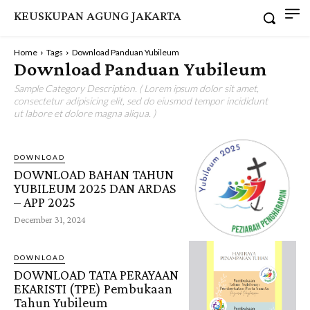
KEUSKUPAN AGUNG JAKARTA
Home
Tags
Download Panduan Yubileum
Download Panduan Yubileum
Sample Category Description. ( Lorem ipsum dolor sit amet,
consectetur adipisicing elit, sed do eiusmod tempor incididunt
ut labore et dolore magna aliqua. )
DOWNLOAD
DOWNLOAD BAHAN TAHUN
YUBILEUM 2025 DAN ARDAS
– APP 2025
December 31, 2024
DOWNLOAD
DOWNLOAD TATA PERAYAAN
EKARISTI (TPE) Pembukaan
Tahun Yubileum