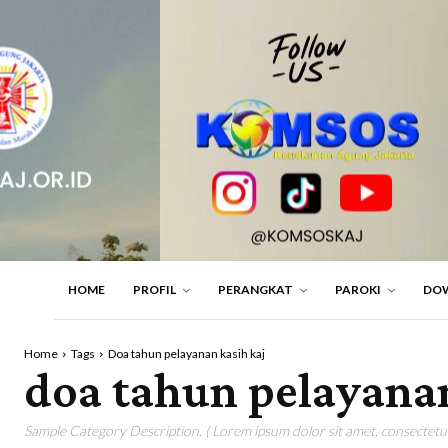
HOME
PROFIL
PERANGKAT
PAROKI
DO
Home
Tags
Doa tahun pelayanan kasih kaj
doa tahun pelayanan
Sample Category Description. ( Lorem ipsum dolor sit amet, consectetur 