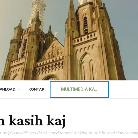
MULTIMEDIA KAJ
WNLOAD
KONTAK
 kasih kaj
adipisicing elit, sed do eiusmod tempor incididunt ut labore et dolore magn