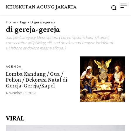
KEUSKUPAN AGUNG JAKARTA
Home
Tags
Di gereja-gereja
di gereja-gereja
Sample Category Description. ( Lorem ipsum dolor sit amet,
consectetur adipisicing elit, sed do eiusmod tempor incididunt
ut labore et dolore magna aliqua. )
AGENDA
Lomba Kandang / Gua /
Pohon / Dekorasi Natal di
Gereja-Gereja/Kapel
November 15, 2012
VIRAL