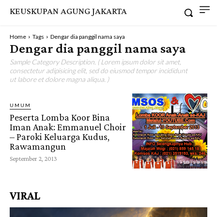
KEUSKUPAN AGUNG JAKARTA
Home
Tags
Dengar dia panggil nama saya
Dengar dia panggil nama saya
Sample Category Description. ( Lorem ipsum dolor sit amet,
consectetur adipisicing elit, sed do eiusmod tempor incididunt
ut labore et dolore magna aliqua. )
UMUM
Peserta Lomba Koor Bina
Iman Anak: Emmanuel Choir
– Paroki Keluarga Kudus,
Rawamangun
September 2, 2013
VIRAL