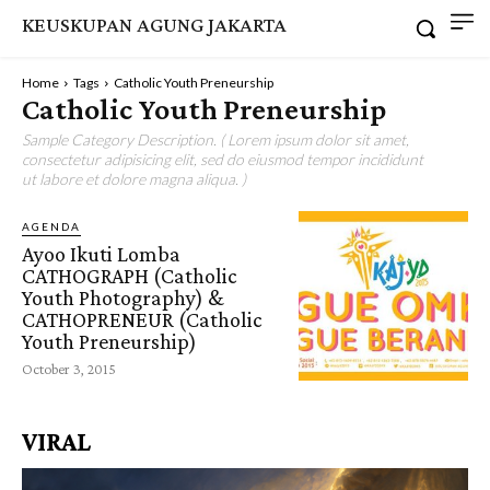
KEUSKUPAN AGUNG JAKARTA
Home
Tags
Catholic Youth Preneurship
Catholic Youth Preneurship
Sample Category Description. ( Lorem ipsum dolor sit amet,
consectetur adipisicing elit, sed do eiusmod tempor incididunt
ut labore et dolore magna aliqua. )
AGENDA
Ayoo Ikuti Lomba
CATHOGRAPH (Catholic
Youth Photography) &
CATHOPRENEUR (Catholic
Youth Preneurship)
October 3, 2015
VIRAL