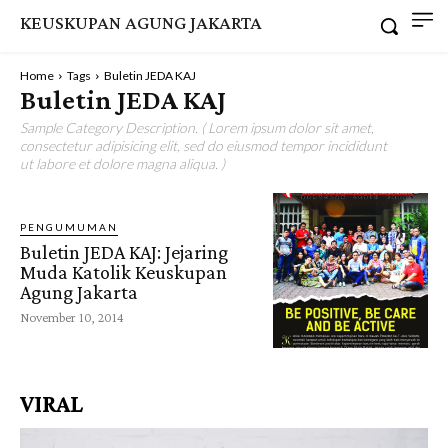
KEUSKUPAN AGUNG JAKARTA
Home
Tags
Buletin JEDA KAJ
Buletin JEDA KAJ
Sample Category Description. ( Lorem ipsum dolor sit amet,
consectetur adipisicing elit, sed do eiusmod tempor incididunt
ut labore et dolore magna aliqua. )
PENGUMUMAN
Buletin JEDA KAJ: Jejaring
Muda Katolik Keuskupan
Agung Jakarta
November 10, 2014
VIRAL