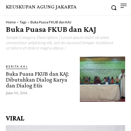
KEUSKUPAN AGUNG JAKARTA
Home
Tags
Buka Puasa FKUB dan KAJ
Buka Puasa FKUB dan KAJ
Sample Category Description. ( Lorem ipsum dolor sit amet,
consectetur adipisicing elit, sed do eiusmod tempor incididunt
ut labore et dolore magna aliqua. )
BERITA KAJ
Buka Puasa FKUB dan KAJ:
Dibutuhkan Dialog Karya
dan Dialog Etis
June 30, 2016
VIRAL