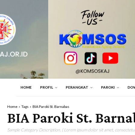
HOME
PROFIL
PERANGKAT
PAROKI
DO
Home
Tags
BIA Paroki St. Barnabas
BIA Paroki St. Barna
Sample Category Description. ( Lorem ipsum dolor sit amet, consectetur 