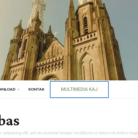
MULTIMEDIA KAJ
WNLOAD
KONTAK
bas
adipisicing elit, sed do eiusmod tempor incididunt ut labore et dolore magn