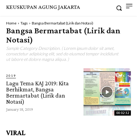
KEUSKUPAN AGUNG JAKARTA
Home
Tags
Bangsa Bermartabat (Lirik dan Notasi)
Bangsa Bermartabat (Lirik dan
Notasi)
Sample Category Description. ( Lorem ipsum dolor sit amet,
consectetur adipisicing elit, sed do eiusmod tempor incididunt
ut labore et dolore magna aliqua. )
2019
Lagu Tema KAJ 2019: Kita
Berhikmat, Bangsa
Bermartabat (Lirik dan
Notasi)
January 18, 2019
00:02:32
VIRAL