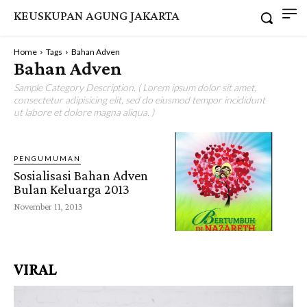
KEUSKUPAN AGUNG JAKARTA
Home
Tags
Bahan Adven
Bahan Adven
Sample Category Description. ( Lorem ipsum dolor sit amet,
consectetur adipisicing elit, sed do eiusmod tempor incididunt
ut labore et dolore magna aliqua. )
PENGUMUMAN
Sosialisasi Bahan Adven
Bulan Keluarga 2013
November 11, 2013
VIRAL