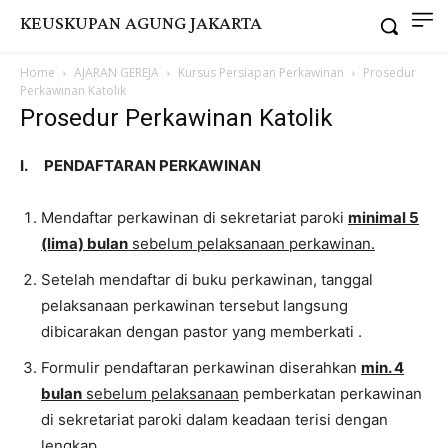
KEUSKUPAN AGUNG JAKARTA
Home
AJARAN GEREJA
Kursus Persiapan Perkawinan
Prosedur
Perkawinan Katolik
Prosedur Perkawinan Katolik
I
.
PENDAFTARAN PERKAWINAN
Mendaftar perkawinan di sekretariat paroki
minimal 5
(lima) bulan
sebelum pelaksanaan perkawinan.
Setelah mendaftar di buku perkawinan, tanggal
pelaksanaan perkawinan tersebut langsung
dibicarakan dengan pastor yang memberkati .
Formulir pendaftaran perkawinan diserahkan
min. 4
bulan
sebelum pelaksanaan
pemberkatan perkawinan
di sekretariat paroki dalam keadaan terisi dengan
lengkap.