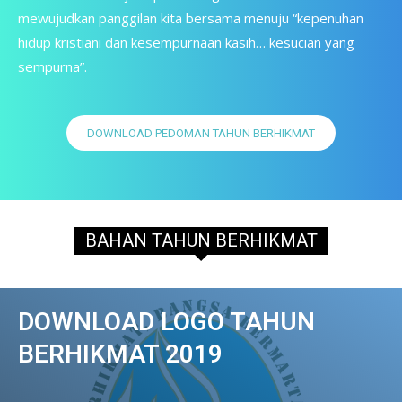
mewujudkan panggilan kita bersama menuju “kepenuhan
hidup kristiani dan kesempurnaan kasih… kesucian yang
sempurna”.
DOWNLOAD PEDOMAN TAHUN BERHIKMAT
BAHAN TAHUN BERHIKMAT
DOWNLOAD LOGO TAHUN
BERHIKMAT 2019