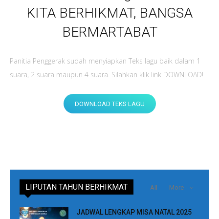
KITA BERHIKMAT, BANGSA
BERMARTABAT
Panitia Penggerak sudah menyiapkan Teks lagu baik dalam 1
suara, 2 suara maupun 4 suara. Silahkan klik link DOWNLOAD!
DOWNLOAD TEKS LAGU
LIPUTAN TAHUN BERHIKMAT
All
More
JADWAL LENGKAP MISA NATAL 2025